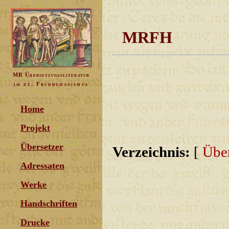
MRFH
MR Übersetzungsliteratur
im dt. Frühhumanismus
Home
Projekt
Übersetzer
Verzeichnis:
[
Über
Adressaten
Werke
Handschriften
Drucke