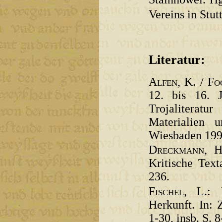
Vereins in Stut
Literatur:
Alfen
, K. /
Fo
12. bis 16. J
Trojaliteratu
Materialien
Wiesbaden 1990,
Dreckmann
, H
Kritische Tex
236.
Fischel
, L.: 
Herkunft. In: 
1-30, insb. S. 8