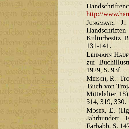
Handsc
http://www.han
Jungmayr
, J.
Handschriften
Kulturbesitz B
131-141.
Lehmann
-
Haup
zur Buchillus
1929, S. 93f.
Meisch
, R.: T
'Buch von Troj
Mittelalter 18
314, 319, 330.
Moser
, E. (H
Jahrhundert. 
Farbabb. S. 14