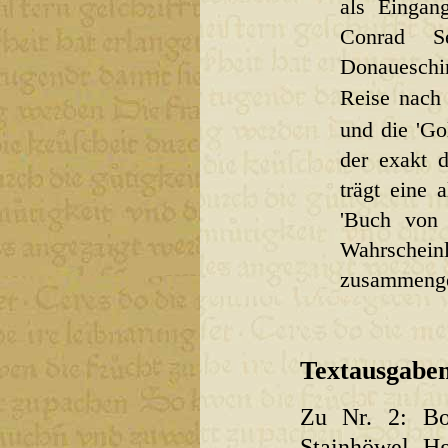
als Eingan
Conrad S
Donaueschi
Reise nach
und die 'Go
der exakt d
trägt eine 
'Buch von 
Wahrschein
zusammenge
Textausgaben
Zu Nr. 2:
Bo
Stainhöwel. Hg