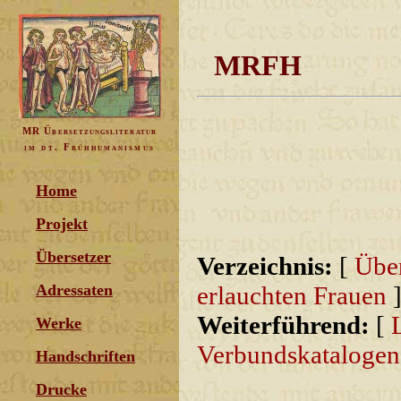
MRFH
MR Übersetzungsliteratur
im dt. Frühhumanismus
Home
Projekt
Übersetzer
Verzeichnis:
[
Über
Adressaten
erlauchten Frauen
Weiterführend:
[
Werke
Verbundskatalogen
Handschriften
Drucke