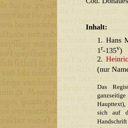
Cod. Donauesc
Inhalt:
1. Hans M
r
v
1
-135
)
2.
Heinri
(nur Name
Das Regis
ganzseitig
Haupttext),
sich auf d
Handschrift